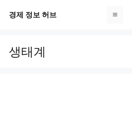
컨
텐
경제 정보 허브
메
츠
로
뉴
건
너
생태계
뛰
기