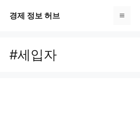
컨
텐
경제 정보 허브
메
츠
로
뉴
건
너
#세입자
뛰
기