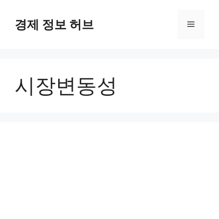
컨
텐
경제 정보 허브
메
츠
로
뉴
건
너
시장변동성
뛰
기