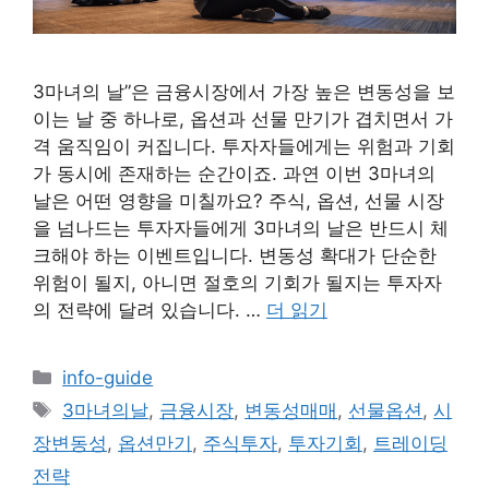
3마녀의 날”은 금융시장에서 가장 높은 변동성을 보
이는 날 중 하나로, 옵션과 선물 만기가 겹치면서 가
격 움직임이 커집니다. 투자자들에게는 위험과 기회
가 동시에 존재하는 순간이죠. 과연 이번 3마녀의
날은 어떤 영향을 미칠까요? 주식, 옵션, 선물 시장
을 넘나드는 투자자들에게 3마녀의 날은 반드시 체
크해야 하는 이벤트입니다. 변동성 확대가 단순한
위험이 될지, 아니면 절호의 기회가 될지는 투자자
의 전략에 달려 있습니다. …
더 읽기
카
info-guide
테
태
3마녀의날
,
금융시장
,
변동성매매
,
선물옵션
,
시
고
그
장변동성
,
옵션만기
,
주식투자
,
투자기회
,
트레이딩
리
전략