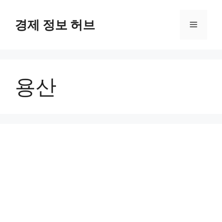
컨
텐
경제 정보 허브
메
츠
로
뉴
건
너
용산
뛰
기