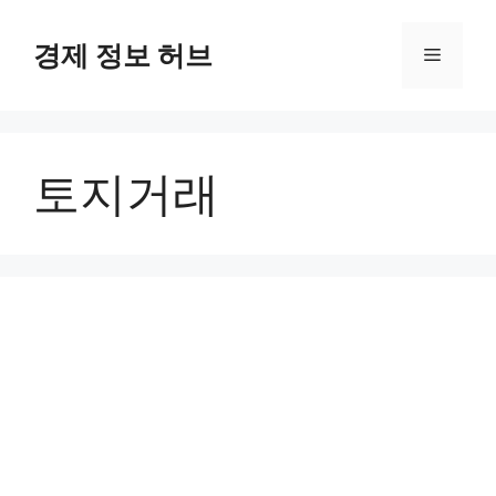
컨
텐
경제 정보 허브
메
츠
로
뉴
건
너
토지거래
뛰
기