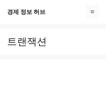
컨
텐
경제 정보 허브
메
츠
로
뉴
건
너
트랜잭션
뛰
기