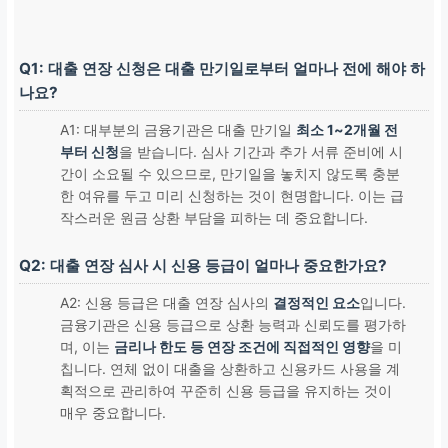
Q1: 대출 연장 신청은 대출 만기일로부터 얼마나 전에 해야 하
나요?
A1: 대부분의 금융기관은 대출 만기일
최소 1~2개월 전
부터 신청
을 받습니다. 심사 기간과 추가 서류 준비에 시
간이 소요될 수 있으므로, 만기일을 놓치지 않도록 충분
한 여유를 두고 미리 신청하는 것이 현명합니다. 이는 급
작스러운 원금 상환 부담을 피하는 데 중요합니다.
Q2: 대출 연장 심사 시 신용 등급이 얼마나 중요한가요?
A2: 신용 등급은 대출 연장 심사의
결정적인 요소
입니다.
금융기관은 신용 등급으로 상환 능력과 신뢰도를 평가하
며, 이는
금리나 한도 등 연장 조건에 직접적인 영향
을 미
칩니다. 연체 없이 대출을 상환하고 신용카드 사용을 계
획적으로 관리하여 꾸준히 신용 등급을 유지하는 것이
매우 중요합니다.