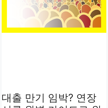
대출 만기 임박? 연장