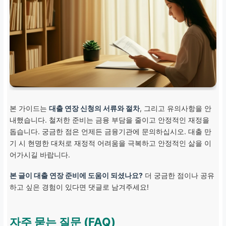
본 가이드는
대출 연장 신청의 서류와 절차
, 그리고 유의사항을 안
내했습니다. 철저한 준비는 금융 부담을 줄이고 안정적인 재정을
돕습니다. 궁금한 점은 언제든 금융기관에 문의하십시오. 대출 만
기 시 현명한 대처로 재정적 어려움을 극복하고 안정적인 삶을 이
어가시길 바랍니다.
본 글이 대출 연장 준비에 도움이 되셨나요?
더 궁금한 점이나 공유
하고 싶은 경험이 있다면 댓글로 남겨주세요!
자주 묻는 질문 (FAQ)