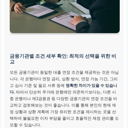
금융기관별 조건 세부 확인: 최적의 선택을 위한 비
교
모든 금융기관이 동일한 대출 연장 조건을 제공하는 것은 아닙
니다. 각 은행마다 연장 금리, 상환 방식, 연장 가능 기간, 그리
고 심사 기준 및 필요 서류 등에
명확한 차이가 있을 수 있습니
다.
따라서 단순히 주거래 은행에만 의존하기보다는, 다른 시
중 은행이나 제2금융권 등 다양한 금융기관의 연장 조건을 비
교하고 검토해보는 것이 좋습니다. 이를 통해 본인의 현재 재
정 상황과 상환 계획에 가장 유리한 조건을 제시하는 곳을 선
택하여 불필요한 이자 부담을 줄이고 효율적인 재정 관리를 도
모할 수 있습니다.