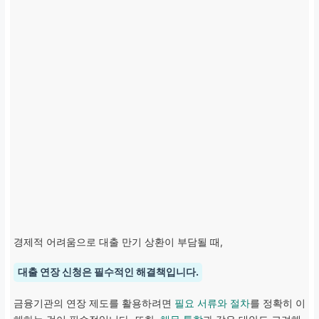
경제적 어려움으로 대출 만기 상환이 부담될 때,
대출 연장 신청은 필수적인 해결책입니다.
금융기관의 연장 제도를 활용하려면
필요 서류와 절차
를 정확히 이