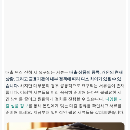
대출 연장 신청 시 요구되는 서류는
대출 상품의 종류, 개인의 현재
상황, 그리고 금융기관의 내부 정책에 따라 다소 차이가 있을 수 있
습니다.
하지만 대부분의 경우 공통적으로 요구되는 서류들이 존재
합니다. 이러한 서류들을 미리 꼼꼼히 준비해 둔다면 불필요한 시
간 낭비를 줄이고 원활하게 절차를 진행할 수 있습니다.
다양한 대
출 상품 정보
를 통해 본인에게 맞는 대출 종류를 확인하고 서류를
준비해 보세요. 지금부터 일반적인 필요 서류들을 살펴보겠습니다.