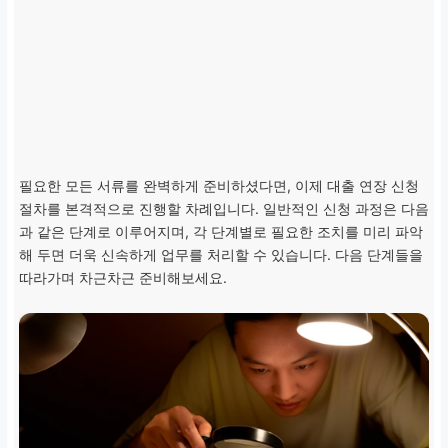
필요한 모든 서류를 완벽하게 준비하셨다면, 이제 대출 연장 신청
절차를 본격적으로 진행할 차례입니다. 일반적인 신청 과정은 다음
과 같은 단계로 이루어지며, 각 단계별로 필요한 조치를 미리 파악
해 두면 더욱 신속하게 업무를 처리할 수 있습니다. 다음 단계들을
따라가며 차근차근 준비해보세요.