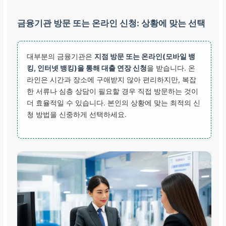
금융기관 방문 또는 온라인 신청: 상황에 맞는 선택
대부분의 금융기관은
지점 방문 또는 온라인(모바일 뱅
킹, 인터넷 뱅킹)을 통해 대출 연장 신청
을 받습니다. 온
라인은 시간과 장소에 구애받지 않아 편리하지만, 복잡
한 서류나 심층 상담이 필요할 경우 직접 방문하는 것이
더 효율적일 수 있습니다. 본인의 상황에 맞는 최적의 신
청 방법을 신중하게 선택하세요.