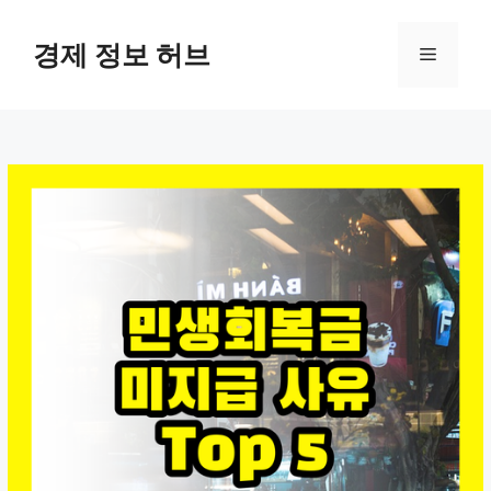
컨
텐
경제 정보 허브
메
츠
로
뉴
건
너
뛰
기