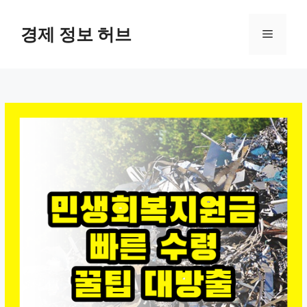
컨
텐
경제 정보 허브
메
츠
로
뉴
건
너
뛰
기