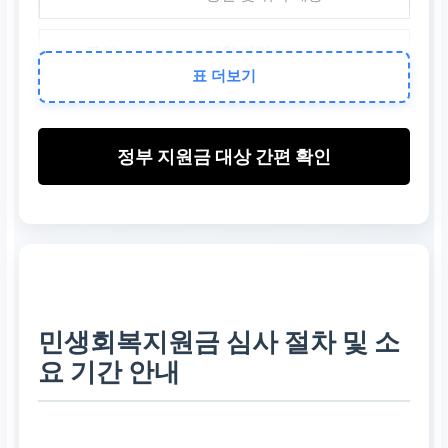
신청 기간
표 더보기
정부 발표에 따라 변동 (공
식 웹사이트 확인)
정부 지원금 대상 간편 확인
신청 방법
온라인 (정부24, 소상공인2
4) 또는 오프라인 (주민센
터)
민생회복지원금 심사 절차 및 소
필요 서류
요 기간 안내
신분증, 소득 증명, 재산 증
명 등 (상세 내용은 공고 확
인)