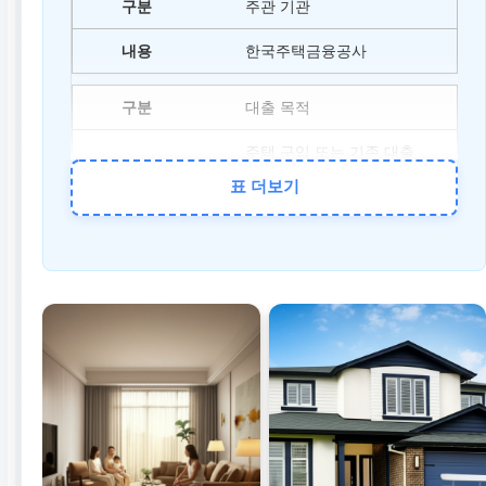
주관 기관
한국주택금융공사
대출 목적
주택 구입 또는 기존 대출
상환
표 더보기
금리 유형
장기 고정금리
주요 대상
무주택자 또는 1주택자 (2년
이내 처분 조건)