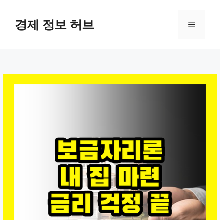
컨
텐
경제 정보 허브
메
츠
로
뉴
건
너
뛰
기