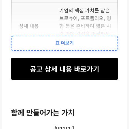
기업의 핵심 가치를 담은
브로슈어, 포트폴리오, 명
함 등을 준비하여 짧은 시
간 안에 강점을 어필하세
요.
표 더보기
공공조달 규정 숙지
공고 상세 내용 바로가기
나라장터와 같은 공공조
달 플랫폼에 대한 기본적
인 이해를 갖추면 상담 시
신뢰감을 높일 수 있습니
다.
함께 만들어가는 가치
적극적인 네트워킹
funrun-1