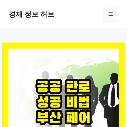
컨
텐
경제 정보 허브
메
츠
로
뉴
건
너
뛰
기