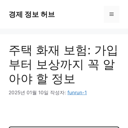
컨
텐
경제 정보 허브
메
츠
로
뉴
건
너
주택 화재 보험: 가입
뛰
기
부터 보상까지 꼭 알
아야 할 정보
2025년 01월 10일
작성자:
funrun-1