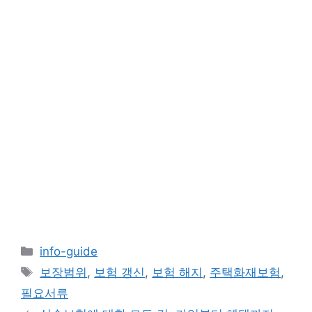
카
info-guide
테
태
보장범위
,
보험 갱신
,
보험 해지
,
주택화재보험
,
고
그
필요서류
리