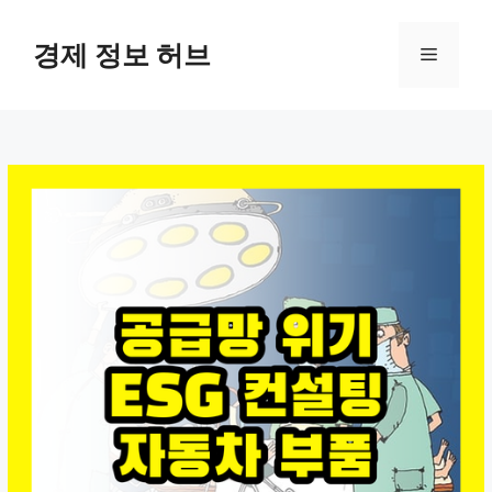
컨
텐
경제 정보 허브
메
츠
로
뉴
건
너
뛰
기