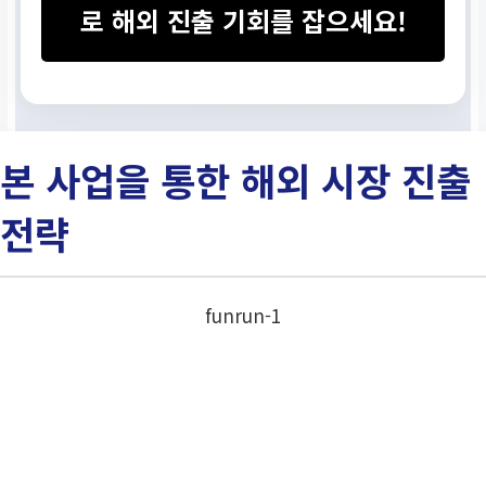
로 해외 진출 기회를 잡으세요!
문의처
KOTRA 소재부품장비팀:
0
본 사업을 통한 해외 시장 진출
2-3460-7642, 7654
전략
한국생산성본부(KPC):
02-
724-1847
funrun-1