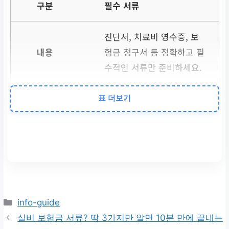
필수 서류
진단서, 치료비 영수증, 보
험금 청구서 등 정확하고 필
수적인 서류만 준비하세요.
표 더보기
소통 방법
전화 대신 서면 요청으로 기
록을 남기고, 필요시 전문가
의 도움을 받으세요.
카
소멸시효
info-guide
테
실비 보험금 서류? 딱 3가지만 알면 10분 만에 끝내는
고