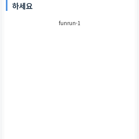
하세요
요.
funrun-1
전문가 활용
복잡한 사안은 손해사정사
등 전문가의 도움을 받으세
요.