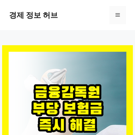
컨
텐
경제 정보 허브
메
츠
로
뉴
건
너
뛰
기