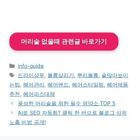
머리숱 없을때 관련글 바로가기
카
info-guide
테
태
드라이샴푸
,
볼륨살리기
,
뿌리볼륨
,
숱많아보이
고
그
는팁
,
헤어관리
,
헤어밴드
,
헤어스타일링
,
헤어제품
리
추천
,
헤어피스대체
풍성한 머리숱을 위한 필수 영양소 TOP 5
AI로 SEO 자동화? 클릭 한 번으로 블로그 상위
노출 비법 공개!