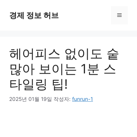
컨
텐
경제 정보 허브
메
츠
로
뉴
건
너
헤어피스 없이도 숱
뛰
기
많아 보이는 1분 스
타일링 팁!
2025년 01월 19일
작성자:
funrun-1