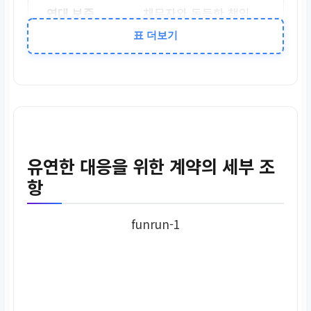
채무자와 동등한 책임
표 더보기
채권자 청구
채무자에게 먼저 청구한
후 보증인에게 청구
채무자와 보증인 중 누구
유연한 대응을 위한 계약의 세부 조
에게든 청구 가능
항
funrun-1
주요 의무
최고·검색의 항변권 보유
최고·검색의 항변권 없음