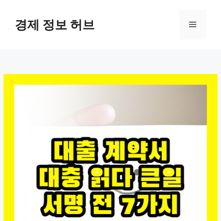
컨
텐
경제 정보 허브
메
츠
로
뉴
건
너
뛰
기