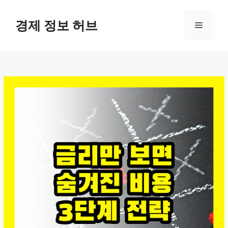
컨
텐
경제 정보 허브
메
츠
로
뉴
건
너
뛰
기