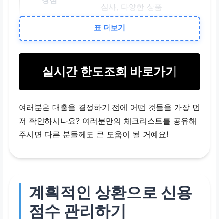
심사, 다양한 상품
표 더보기
금리가 1금융권보다 높을
수 있음
실시간 한도조회 바로가기
비제도권 대출
여러분은 대출을 결정하기 전에 어떤 것들을 가장 먼
대부업체 등 (정식 등록
저 확인하시나요? 여러분만의 체크리스트를 공유해
여부 필수 확인)
주시면 다른 분들께도 큰 도움이 될 거예요!
신용 심사 조건이 매우 완
화됨
계획적인 상환으로 신용
법정 최고 금리(20%)를
점수 관리하기
초과하는 불법 사금융 위