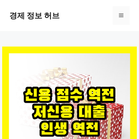
컨
텐
경제 정보 허브
메
츠
로
뉴
건
너
뛰
기