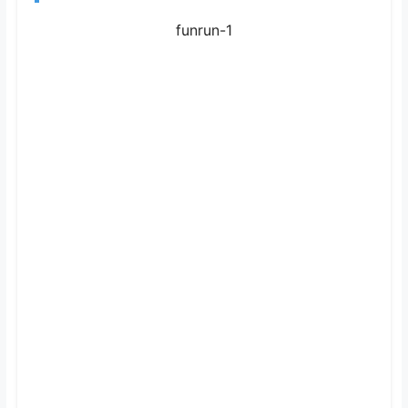
험
funrun-1