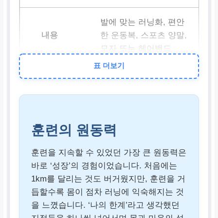
발에 맞는 러닝화, 편안
한 운동복, 스포츠 양말,
모자 또는 헤어밴드
표 더보기
훈련 팁
주 3회 이상 꾸준히, 인
터벌 트레이닝 병행, 충
훈련의 원동력
분한 수분 섭취, 스트레
칭
훈련을 지속할 수 있었던 가장 큰 원동력은
바로 ‘성장’의 경험이었습니다. 처음에는
1km를 달리는 것도 버거웠지만, 훈련을 거
러닝 앱
듭할수록 몸이 점차 러닝에 익숙해지는 것
을 느꼈습니다. ‘나의 한계’라고 생각했던
나이키 런 클럽(NRC),