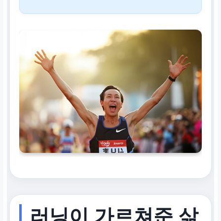
러닝이 가르쳐준 삶