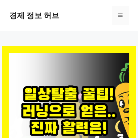
컨
텐
경제 정보 허브
메
츠
로
뉴
건
너
뛰
기