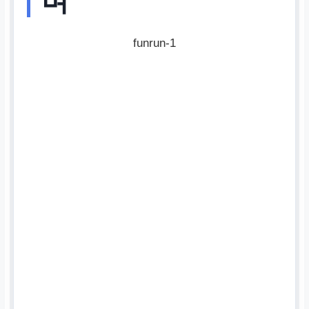
며
funrun-1