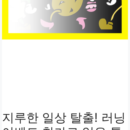
지루한 일상 탈출! 러닝