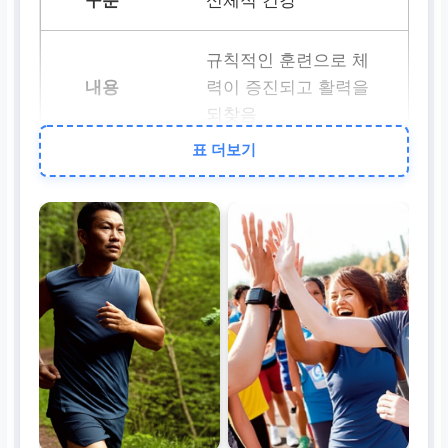
신체적 건강
규칙적인 훈련으로 체
력이 증진되고 활력을
되찾음
표 더보기
정신적 성장
한계를 극복하는 과정
에서 자신감과 긍정적
인 마음가짐을 얻음
사회적 교류
러닝 크루를 통해 새로