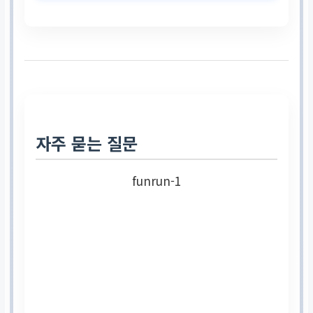
스트레칭
운동 전 동적 스트레칭,
운동 후 정적 스트레칭
필수
자주 묻는 질문
자세
funrun-1
시선은 15-20m 전방,
어깨 힘 빼고 가볍게 착
지
호흡법