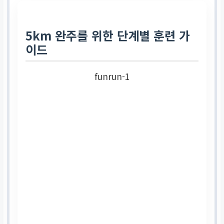
추천 코스
5km 완주를 위한 단계별 훈련 가
이드
5km 코스 (초보자에게
가장 이상적)
funrun-1
훈련 계획
걷기-달리기 인터벌 훈
련으로 시작