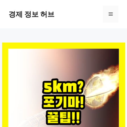
컨
텐
경제 정보 허브
메
츠
로
뉴
건
너
뛰
기