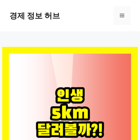
컨
텐
경제 정보 허브
메
츠
로
뉴
건
너
뛰
기