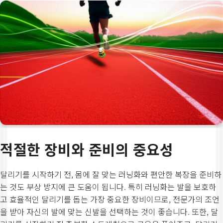
달리기 15분, 걷기 2분
총 40분
7주차
달리기 20분, 걷기 2분
총 40분
적절한 장비와 준비의 중요성
8주차
달리기를 시작하기 전, 몸에 잘 맞는 러닝화와 편안한 복장을 준비하
5km 완주 도전!
는 것도 부상 방지에 큰 도움이 됩니다. 특히 러닝화는 발을 보호하
고 효율적인 달리기를 돕는 가장 중요한 장비이므로, 전문가의 조언
총 45분 이내
을 받아 자신의 발에 맞는 신발을 선택하는 것이 좋습니다. 또한, 달