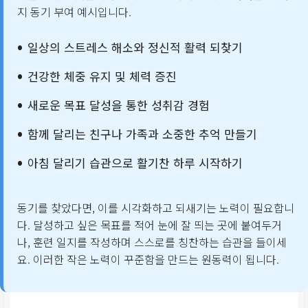
지 동기 부여 예시입니다.
총 30분
일상의 스트레스 해소와 정신적 활력 되찾기
4주차
건강한 체중 유지 및 체력 증진
달리기 5분, 걷기 1분
새로운 목표 달성을 통한 성취감 경험
함께 달리는 친구나 가족과 소중한 추억 만들기
총 30분
아침 달리기 습관으로 활기찬 하루 시작하기
5주차
동기를 찾았다면, 이를 시각화하고 되새기는 노력이 필요합니
달리기 10분, 걷기 2분
다. 달성하고 싶은 목표를 적어 눈에 잘 띄는 곳에 붙여두거
나, 훈련 일지를 작성하며 스스로를 칭찬하는 습관을 들이세
총 35분
요. 이러한 작은 노력이 꾸준함을 만드는 원동력이 됩니다.
6주차