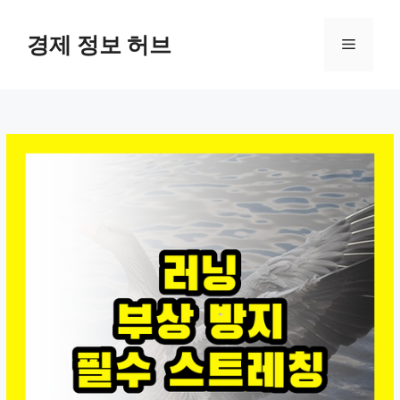
컨
텐
경제 정보 허브
메
츠
로
뉴
건
너
뛰
기