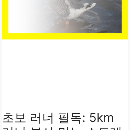
초보 러너 필독: 5km