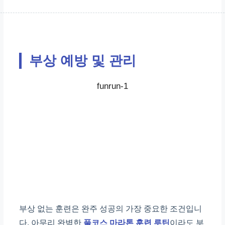
25km
부상 예방 및 관리
11주차
최고 훈련량
funrun-1
30km (혹은 개인 최대)
12주차
점진적 훈련량 감소
20~25km
부상 없는 훈련은 완주 성공의 가장 중요한 조건입니
다. 아무리 완벽한
풀코스 마라톤 훈련 루틴
이라도 부