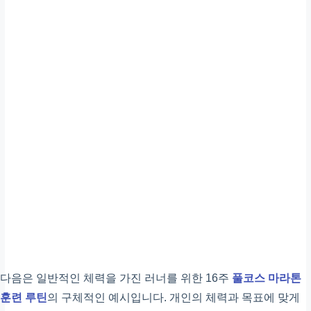
금요일
휴식 또는 크로스 트레이닝
적극적인 회복
토요일
장거리주
마라톤 핵심 훈련
다음은 일반적인 체력을 가진 러너를 위한 16주
풀코스 마라톤
일요일
훈련 루틴
의 구체적인 예시입니다. 개인의 체력과 목표에 맞게