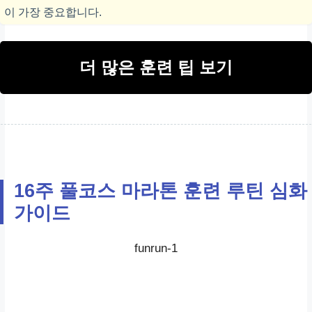
이 가장 중요합니다.
기본 지구력 향상
더 많은 훈련 팁 보기
수요일
인터벌 또는 템포 런
속도 및 젖산 역치 훈련
16주 풀코스 마라톤 훈련 루틴 심화
목요일
가이드
지속주
funrun-1
기본 지구력 향상