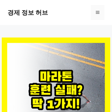
컨
텐
경제 정보 허브
메
츠
로
뉴
건
너
뛰
기