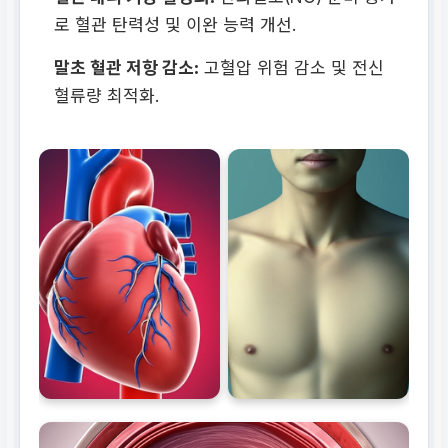
로 혈관 탄력성 및 이완 능력 개선.
말초 혈관 저항 감소:
고혈압 위험 감소 및 전신
혈류량 최적화.