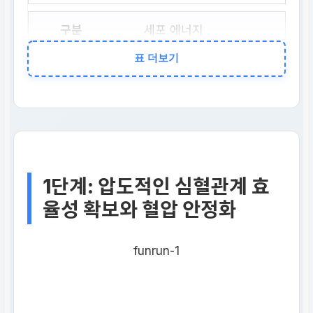
세포 에너지
표 더보기
미토콘드리아 밀도 폭발
적 증가 및 지방 연소 능
력 극대화
대사 건강
1단계: 압도적인 심혈관계 효
인슐린 민감도 향상, 혈
율성 확보와 혈압 안정화
당 안정화 및 체지방률
근본적 감소
funrun-1
장기 수명
전신 건강 증진으로 인한