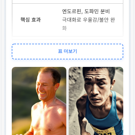
엔도르핀, 도파민 분비
극대화로 우울감/불안 완
화
심리적 자본
표 더보기
높은 자기 효능감과 목표
설정 및 달성 능력 강화
세포 노화
텔로미어 길이 유지 및
만성 염증 수치 감소
면역 기능