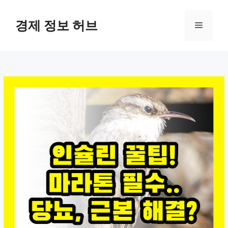
컨
텐
경제 정보 허브
메
츠
로
뉴
건
너
뛰
기