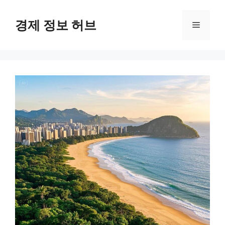
컨
텐
경제 정보 허브
메
츠
로
뉴
건
너
뛰
기