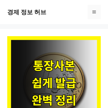
컨
텐
경제 정보 허브
메
츠
로
뉴
건
너
뛰
기