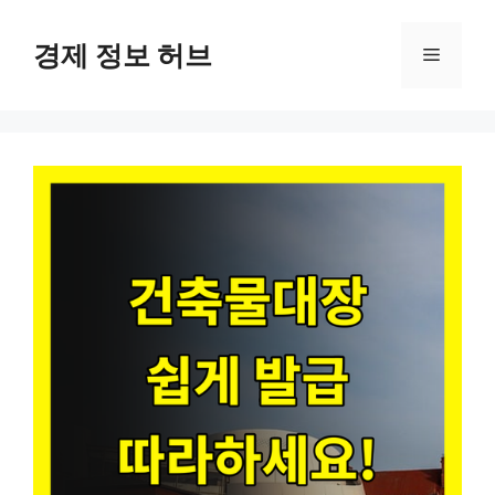
컨
텐
경제 정보 허브
메
츠
로
뉴
건
너
뛰
기