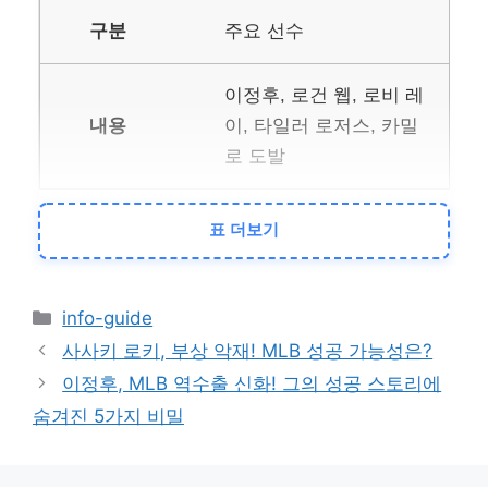
주요 선수
이정후, 로건 웹, 로비 레
이, 타일러 로저스, 카밀
로 도발
표 더보기
팀 성적
내셔널리그 서부지구 3
카
info-guide
위 (2025년 5월 15일 기
테
사사키 로키, 부상 악재! MLB 성공 가능성은?
준)
고
이정후, MLB 역수출 신화! 그의 성공 스토리에
리
숨겨진 5가지 비밀
주요 기록