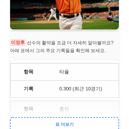
이정후
선수의 활약을 조금 더 자세히 알아볼까요?
아래 표에서 그의 주요 기록들을 확인해 보세요.
타율
0.300 (최근 10경기)
홈런
표 더보기
6개