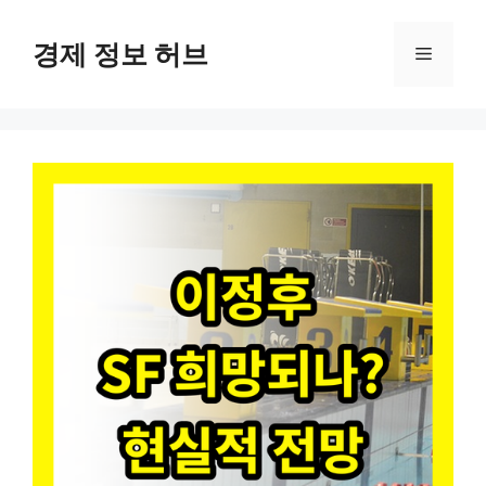
컨
텐
경제 정보 허브
메
츠
로
뉴
건
너
뛰
기