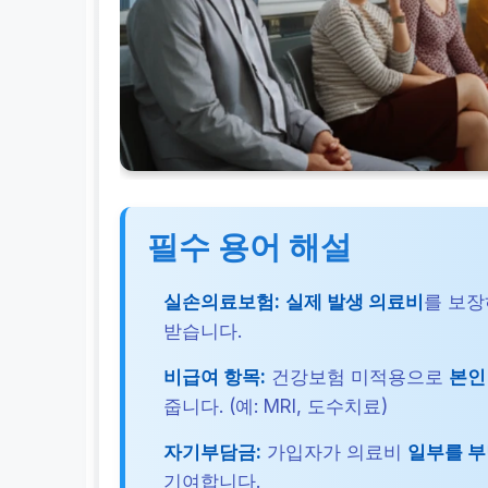
필수 용어 해설
실손의료보험:
실제 발생 의료비
를 보
받습니다.
비급여 항목:
건강보험 미적용으로
본인
줍니다. (예: MRI, 도수치료)
자기부담금:
가입자가 의료비
일부를 부
기여합니다.