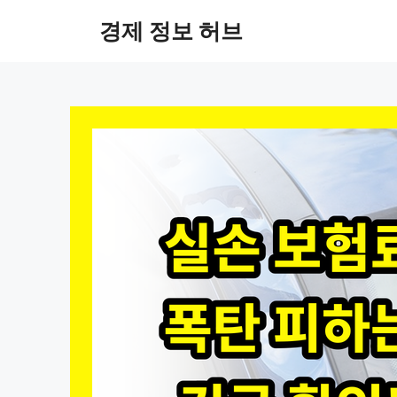
컨
경제 정보 허브
텐
츠
로
건
너
뛰
기