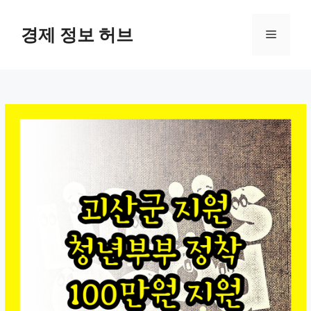
컨
텐
경제 정보 허브
메
츠
로
뉴
건
너
뛰
기