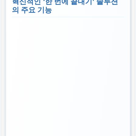
혁신적인 ‘한 번에 끝내기’ 솔루션
사용, 복잡한 단계.
의 주요 기능
새로운:
통합 플랫폼/
앱에서 모든 보험사
청구 관리, 원스톱 처
리.
진행 확인
기존:
전화 문의, 웹
사이트 접속 등 번거
로운 확인 절차, 불확
실성.
새로운:
실시간 푸시
알림, 앱 내 투명한