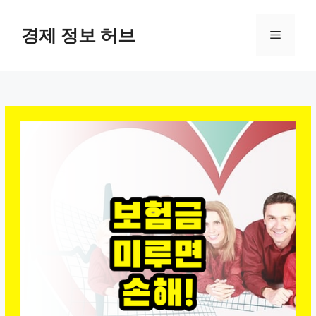
컨
텐
경제 정보 허브
메
츠
로
뉴
건
너
뛰
기