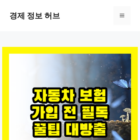
컨
텐
경제 정보 허브
메
츠
로
뉴
건
너
뛰
기