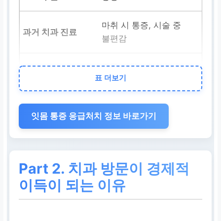
마취 시 통증, 시술 중
불편감
무통 마취, 레이저 시술
표 더보기
로 통증 최소화
진료 방식
잇몸 통증 응급처치 정보 바로가기
수동적, 경험 기반
Part 2.
치과
방문이
경제적
디지털, 데이터 기반, 맞
이득
이 되는 이유
춤형
환자 경험