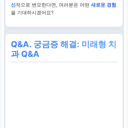
AI 기반 맞춤형 진단
신
적으로 변모한다면, 여러분은 어떤
새로운 경험
을 기대하시겠어요?
개인 데이터(식습관, 유
전) 분석, 질병
예측
및
예방
Q&A.
궁금증 해결: 미래형 치
질병 조기 발견, 개인에
과 Q&A
게 최적화된
예방 전략
제시
웰니스 리워드 연계
구강 관리 활동에 따른
보험료 할인, 포인트 적
립, 현금성 보상