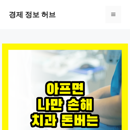
컨
텐
경제 정보 허브
메
츠
로
뉴
건
너
뛰
기