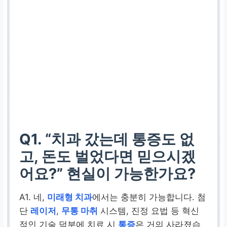
환자의 자발적 건강 관
리 유도, 실질적인
경제
적 이득
휴식 공간 제공
고급 스파 같은 안락한
대기실, 명상 프로그램
Q1. “치과 갔는데 통증도 없
진료 전후
심리적 안정
,
고, 돈도 벌었다면 믿으시겠
긍정적인
치과 경험
형
어요?” 현실이 가능한가요?
성
A1. 네,
미래형 치과
에서는 충분히 가능합니다. 첨
단
레이저
,
무통 마취
시스템, 진정 요법 등 혁신
적인 기술 덕분에 치료 시
통증
은 거의 사라졌습