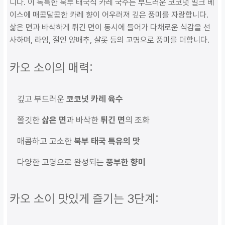
니다. 이 독특한 북부 태국식 카레 국수는 부드러운 코코넛 밀크 베
이스에 매콤달콤한 카레 향이 어우러져 깊은 풍미를 자랑합니다.
삶은 면과 바삭하게 튀긴 면이 동시에 들어가 다채로운 식감을 선
사하며, 라임, 절인 양배추, 샬롯 등의 고명으로 풍미를 더합니다.
카오 소이의 매력:
깊고 부드러운
코코넛 카레 육수
쫄깃한
삶은 면
과 바삭한
튀긴 면
의 조화
매콤하고 고소한
북부 태국 특유의 맛
다양한 고명으로 완성되는
풍부한 향미
카오 소이 맛있게 즐기는 3단계: