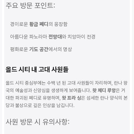
주요 방문 포인트:
경이로운
황금 쩨디
의 웅장함
아름다운 파노라마
전망대
와 치앙마이 전경
평화로운
기도 공간
에서의 명상
올드 시티 내 고대 사원들
올드 시티 중심부에는 수백 년 된 고대 사원들이 자리하며, 란나 왕
국의 예술성과 신앙심을 생생하게 보여줍니다.
왓 체디 루앙
은 거
대한 파괴된 쩨디로 유명하며,
왓 프라 싱
은 섬세한 란나 양식의 본
당과 불상으로 깊은 인상을 남깁니다.
사원 방문 시 유의사항: