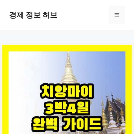
컨
텐
경제 정보 허브
메
츠
로
뉴
건
너
뛰
기