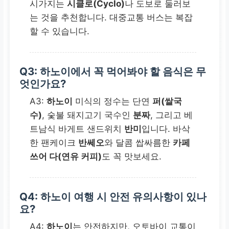
시가지는
시클로(Cyclo)
나 도보로 둘러보
는 것을 추천합니다. 대중교통 버스는 복잡
할 수 있습니다.
Q3:
하노이
에서 꼭 먹어봐야 할 음식은 무
엇인가요?
A3:
하노이
미식의 정수는 단연
퍼(쌀국
수)
, 숯불 돼지고기 국수인
분짜
, 그리고 베
트남식 바게트 샌드위치
반미
입니다. 바삭
한 팬케이크
반쎄오
와 달콤 쌉싸름한
카페
쓰어 다(연유 커피)
도 꼭 맛보세요.
Q4:
하노이
여행 시 안전 유의사항이 있나
요?
A4:
하노이
는 안전하지만, 오토바이 교통이