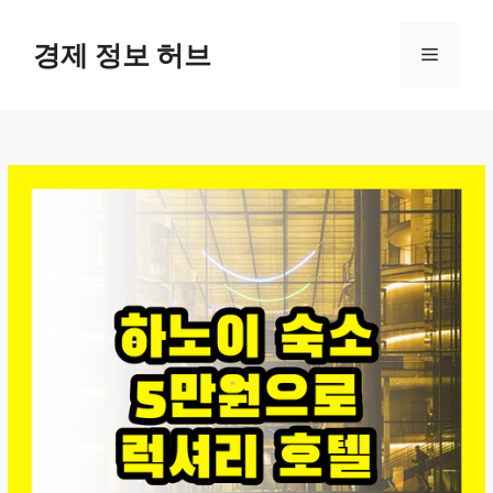
컨
텐
경제 정보 허브
메
츠
로
뉴
건
너
뛰
기