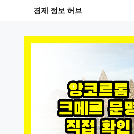
컨
경제 정보 허브
텐
츠
로
건
너
뛰
기