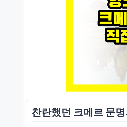
찬란했던 크메르 문명