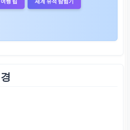
여행 팁
세계 유적 탐험기
배경