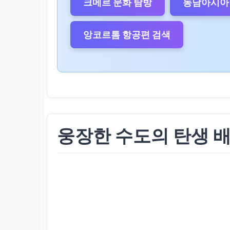
크메르 문화 탐방
동남아시아 
앙코르톰 항공편 검색
웅장한 수도의 탄생 