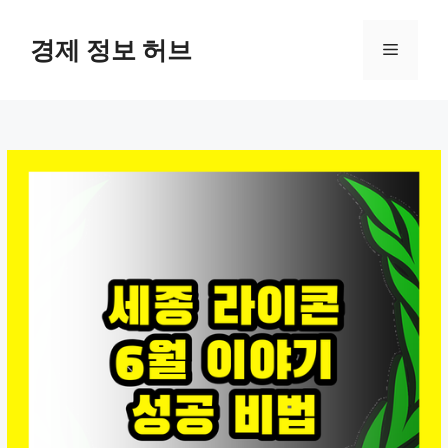
컨
텐
경제 정보 허브
메
츠
로
뉴
건
너
뛰
기