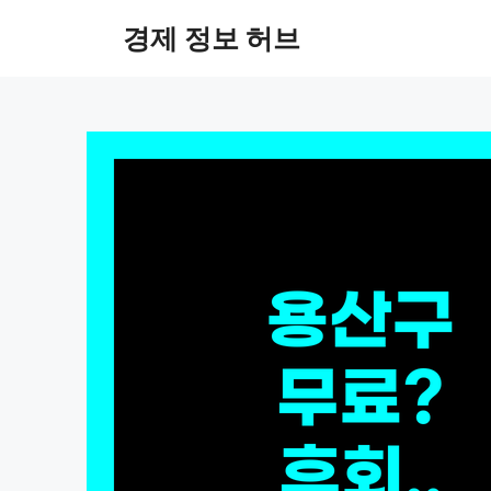
컨
경제 정보 허브
텐
츠
로
건
너
뛰
기