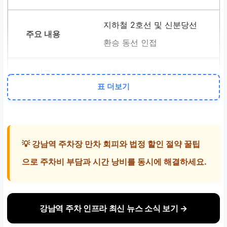
지하철 2호선 및 신분당선
환승 동선 인접
대로변 지하 위치
표 더보기
법정 할인
경차·다자녀·저공해 차량
최
💡 강남역 주차장 만차 회피와 법정 할인 절약 꿀팁
대 50%
감면
으로 주차비 부담과 시간 낭비를 동시에 해결하세요.
증빙 서류 필수
강남역 주차 인프라 최신 뉴스 소식 보기 →
만차 대응