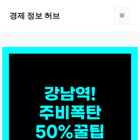
컨
텐
경제 정보 허브
메
츠
로
뉴
건
너
뛰
기